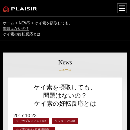
togg
navi
ホーム
>
NEWS
>
ケイ素を摂取しても、
問題はないの？
ケイ素の好転反応とは
News
ニュース
ケイ素を摂取しても、
問題はないの？
ケイ素の好転反応とは
2017.10.23
シリカプレミアム Plus
リジュモアC30
ケイ素OEM（原材料販売）