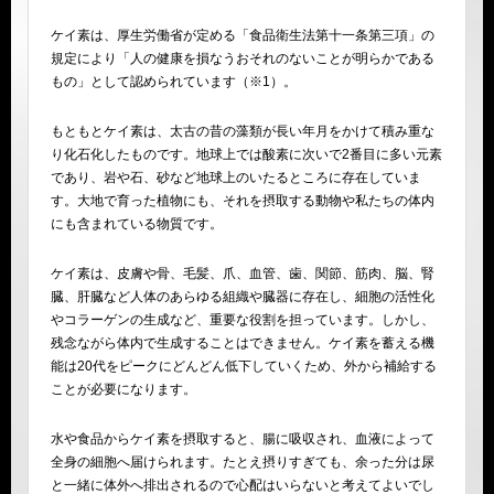
ケイ素は、厚生労働省が定める「食品衛生法第十一条第三項」の
規定により「人の健康を損なうおそれのないことが明らかである
もの」として認められています（※1）。
もともとケイ素は、太古の昔の藻類が長い年月をかけて積み重な
り化石化したものです。地球上では酸素に次いで2番目に多い元素
であり、岩や石、砂など地球上のいたるところに存在していま
す。大地で育った植物にも、それを摂取する動物や私たちの体内
にも含まれている物質です。
ケイ素は、皮膚や骨、毛髪、爪、血管、歯、関節、筋肉、脳、腎
臓、肝臓など人体のあらゆる組織や臓器に存在し、細胞の活性化
やコラーゲンの生成など、重要な役割を担っています。しかし、
残念ながら体内で生成することはできません。ケイ素を蓄える機
能は20代をピークにどんどん低下していくため、外から補給する
ことが必要になります。
水や食品からケイ素を摂取すると、腸に吸収され、血液によって
全身の細胞へ届けられます。たとえ摂りすぎても、余った分は尿
と一緒に体外へ排出されるので心配はいらないと考えてよいでし