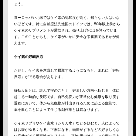
ょう。
ヨーロッパや北米ではケイ素の認知度が高く、知らない人はいな
いほどです。特に自然療法先進国のドイツでは、50年以上前から
ケイ素のサプリメントが愛飲され、売り上げNO.1を誇っていま
す。このことからも、ケイ素がいかに安全な栄養素であるかが伺
えます。
ケイ素の好転反応
ただし、ケイ素を意識して摂取するようになると、まれに「好転
反応」がでる場合があります。
好転反応とは、読んで字のごとく「好ましい方向へ転じる」体に
起こる一時的な反応です。自己免疫力が正常化し健康を取り戻す
過程において、体から老廃物が排出されるために起こる症状で、
薬を飲むことによって生じる副作用とは異なります。
ケイ素サプリやケイ素水（シリカ水）などを飲むと、人によって
はお腹がゆるくなる、下痢になる、頭痛がするなどの好ましくな