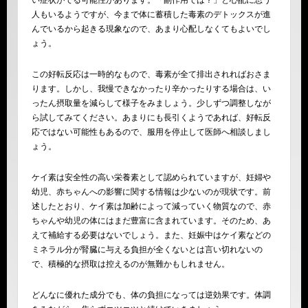
い症状がでる可能性があります。「副作用では？」と心配に思う
人もいるようですが、今まで体に蓄積した毒素のデトックスが進
んでいるから起きる現象なので、あまり心配しなくてもよいでし
ょう。
この好転反応は一時的なもので、毒素が全て排出されればおさま
ります。しかし、我慢できなかったり辛かったりする場合は、い
ったん摂取量を減らして様子をみましょう。少しずつ調整しなが
ら試してみてください。あまりにも長引くようであれば、好転反
応ではない可能性もあるので、服用を停止して医師へ相談しまし
ょう。
ケイ素は安全性の高い栄養素として認められていますが、妊婦や
幼児、赤ちゃんへの影響に関する情報は少ないのが現状です。前
述したとおり、ケイ素は加齢によって減っていく物質なので、赤
ちゃんや幼児の体にはまだ豊富に含まれています。そのため、あ
えて補給する必要はないでしょう。また、妊娠中はケイ素などの
ミネラル分が腎臓に与える負担が全くないとは言い切れないの
で、積極的な摂取は控えるのが無難かもしれません。
どんなに優れた成分でも、体の負担になっては逆効果です。体調