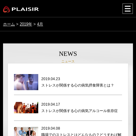
togg
navi
ホーム
>
2019年
>
4月
NEWS
ニュース
2019.04.23
ストレスが関係する心の病気摂食障害とは？
2019.04.17
ストレスが関係する心の病気アルコール依存症
2019.04.08
職場でのストレスとはどんなもの？どうすれば解