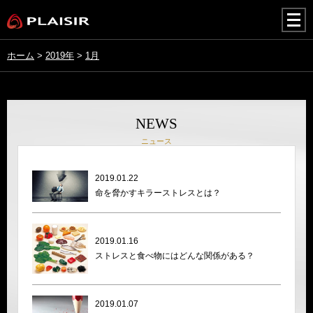
togg
navi
ホーム
>
2019年
>
1月
NEWS
ニュース
2019.01.22
命を脅かすキラーストレスとは？
2019.01.16
ストレスと食べ物にはどんな関係がある？
2019.01.07