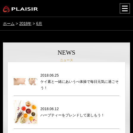
togg
navi
ホーム
>
2018年
>
6月
NEWS
ニュース
2018.06.25
ケイ素と一緒にあいうべ体操で毎日元気に過ごそ
う！
2018.06.12
ハーブティーをブレンドして楽しもう！